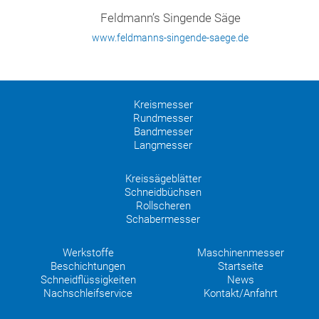
Feldmann’s Singende Säge
www.feldmanns-singende-saege.de
Kreismesser
Rundmesser
Bandmesser
Langmesser
Kreissägeblätter
Schneidbüchsen
Rollscheren
Schabermesser
Werkstoffe
Maschinenmesser
Beschichtungen
Startseite
Schneidflüssigkeiten
News
Nachschleifservice
Kontakt/Anfahrt