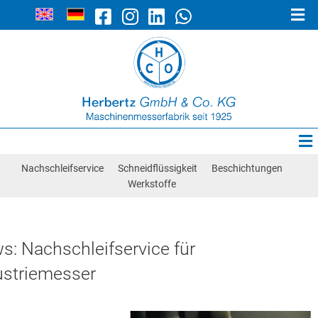
Maschinenmesser
Schabermesser
Aktuelles
Kontakt/Anfahrt
Nachschleifservice
Schneidflüssigkeit
Beschichtungen
Kreismesser
Werkstoffe
Rundmesser
s: Nachschleifservice für
Bandmesser
ustriemesser
Langmesser